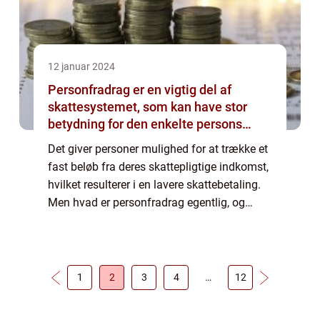
12 januar 2024
Personfradrag er en vigtig del af
skattesystemet, som kan have stor
betydning for den enkelte persons
økonomi
Det giver personer mulighed for at trække et
fast beløb fra deres skattepligtige indkomst,
hvilket resulterer i en lavere skattebetaling.
Men hvad er personfradrag egentlig, og
hvordan har det udviklet sig over tid? I denne
artikel vil vi dykke ned i...
1
2
3
4
…
12