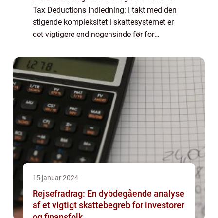
Tax Deductions Indledning: I takt med den
stigende kompleksitet i skattesystemet er
det vigtigere end nogensinde før for
investorer og finansfolk at have et solidt
greb om månedsfradrag. Denne artikel vil
give e...
15 januar 2024
Rejsefradrag: En dybdegående analyse
af et vigtigt skattebegreb for investorer
og finansfolk