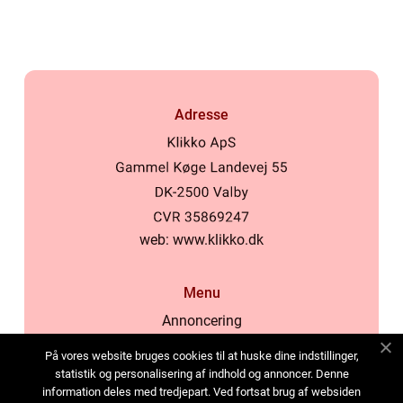
Adresse
web:
www.klikko.dk
Menu
Annoncering
Om os
På vores website bruges cookies til at huske dine indstillinger,
Cookies
statistik og personalisering af indhold og annoncer. Denne
information deles med tredjepart. Ved fortsat brug af websiden
Kontakt os