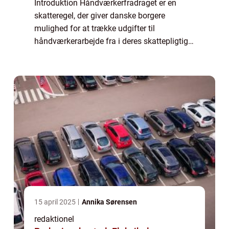
Introduktion Håndværkerfradraget er en
skatteregel, der giver danske borgere
mulighed for at trække udgifter til
håndværkerarbejde fra i deres skattepligtige
indkomst. Det er en attraktiv fordel for både
private boligejere og investorer, der ønsker
a...
15 april 2025
Annika Sørensen
redaktionel