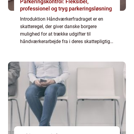
Parkeringskontrol: Fleksibel,
professionel og tryg parkeringsløsning
Introduktion Håndværkerfradraget er en
skatteregel, der giver danske borgere
mulighed for at trække udgifter til
håndværkerarbejde fra i deres skattepligtige
indkomst. Det er en attraktiv fordel for både
private boligejere og investorer, der ønsker
a...