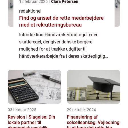
12 februar 2025
Clara Petersen
redaktionel
Find og ansæt de rette medarbejdere
med et rekrutteringsbureau
Introduktion Håndværkerfradraget er en
skatteregel, der giver danske borgere
mulighed for at trække udgifter til
håndværkerarbejde fra i deres skattepligtige
indkomst. Det er en attraktiv fordel for både
private boligejere og investorer, der ønsker
a...
03 februar 2025
29 oktober 2024
Revision i Slagelse: Din
Finansiering af
lokale partner til
solcelleanlæg: Vejledning
økonomisk overblik
til at tage det rette lån