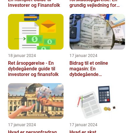
Investorer og Finansfolk
grundig vejledning for
investorer og finansfolk
18 januar 2024
17 januar 2024
Ret årsopgørelse - En
Bidrag til et online
dybdegående guide til
magasin: En
investorer og finansfolk
dybdegående
udforskning af
betydningen og
udviklingen over tid
17 januar 2024
17 januar 2024
Hvad er personfradrag
Hvad er skat