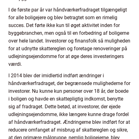
I de første par år var håndværkerfradraget tilgængeligt
for alle boligejere og blev betragtet som en rimelig
succes. Det førte ikke kun til øget aktivitet inden for
byggebranchen, men også til en forbedring af boligerne
over hele landet. Investorer og finansfolk så muligheden
for at udnytte skattereglen og foretage renoveringer på
udlejningsejendomme for at øge deres investeringers
værdi.
I 2014 blev der imidlertid indført ændringer i
håndværkerfradraget, der begrænsede mulighederne for
investorer. Nu kunne kun personer over 18 år, der boede
i boligen og havde en skattepligtig indkomst, benytte
sig af fradraget. Dette betød, at investorer, der ejede
udlejningsejendomme, ikke længere kunne drage fordel
af håndværkerfradraget. Ændringerne blev indført for at
reducere omfanget af misbrug af skattereglen og sikre,
at den primære målgruppe, nemlig boligejerne, blev