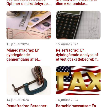
Optimer din skattebyrde
dine økonomiske
og øg din beskæftigelse
oplysninger
15 januar 2024
15 januar 2024
Månedsfradrag: En
Rejsefradrag: En
dybdegående
dybdegående analyse af
gennemgang af et
et vigtigt skattebegreb for
afgørende element for
investorer og finansfolk
investorer og finansfolk
14 januar 2024
14 januar 2024
Rentefradrag Beregner:
Børnebidragssatser: En