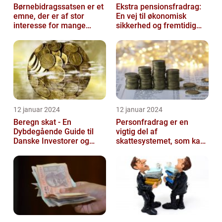
Børnebidragssatsen er et
Ekstra pensionsfradrag:
emne, der er af stor
En vej til økonomisk
interesse for mange
sikkerhed og fremtidig
mennesker
velstand
12 januar 2024
12 januar 2024
Beregn skat - En
Personfradrag er en
Dybdegående Guide til
vigtig del af
Danske Investorer og
skattesystemet, som kan
Finansfolk
have stor betydning for
den enkelte person...