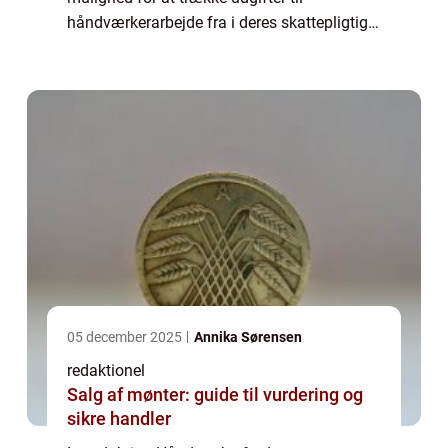
håndværkerarbejde fra i deres skattepligtige
indkomst. Det er en attraktiv fordel for både
private boligejere og investorer, der ønsker
a...
05 december 2025
Annika Sørensen
redaktionel
Salg af mønter: guide til vurdering og
sikre handler