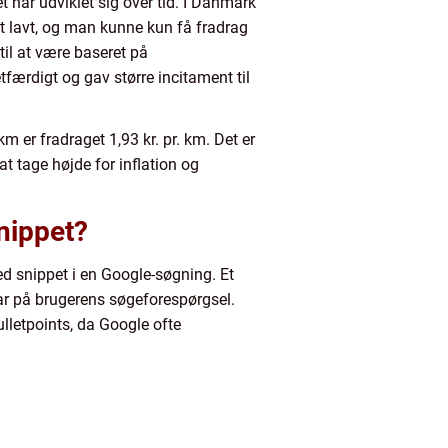
t har udviklet sig over tid. I Danmark
vt lavt, og man kunne kun få fradrag
 til at være baseret på
færdigt og gav større incitament til
km er fradraget 1,93 kr. pr. km. Det er
at tage højde for inflation og
nippet?
red snippet i en Google-søgning. Et
svar på brugerens søgeforespørgsel.
ulletpoints, da Google ofte