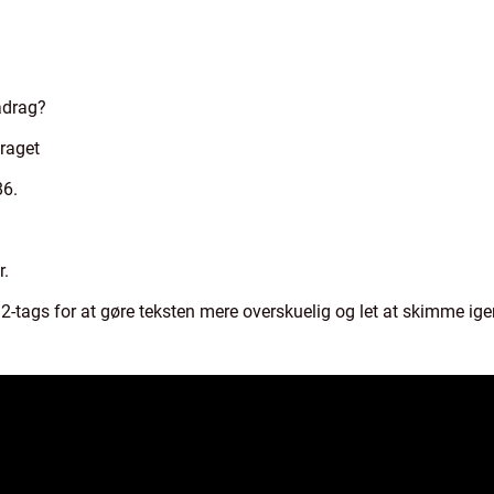
adrag?
raget
86.
r.
re h2-tags for at gøre teksten mere overskuelig og let at skimme i