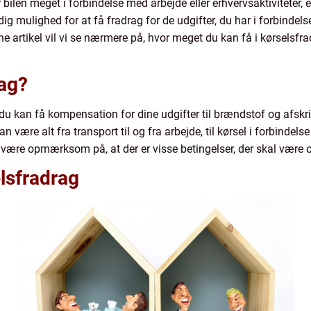
 bilen meget i forbindelse med arbejde eller erhvervsaktiviteter, 
g mulighed for at få fradrag for de udgifter, du har i forbindelse
tikel vil vi se nærmere på, hvor meget du kan få i kørselsfradr
rag?
u kan få kompensation for dine udgifter til brændstof og afskrivn
re alt fra transport til og fra arbejde, til kørsel i forbindels
at være opmærksom på, at der er visse betingelser, der skal være 
elsfradrag