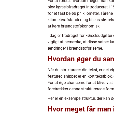
For at forstå, hvordan meget man kan f
blev kørselsfradraget introduceret i 
for et fast beløb pr. kilometer. I åre
kilometerafstanden og bilens størrel
at køre brændstoføkonomisk.
I dag er fradraget for kørselsudgifter 
vigtigt at bemærke, at disse satser kan
ændringer i brændstofpriserne.
Hvordan øger du sand
Når du strukturerer din tekst, er det 
featured snippet er en kort tekstblok,
For at øge chancerne for at blive vis
foretrækker denne strukturerede form
Her er en eksempelstruktur, der kan ø
Hvor meget får man i