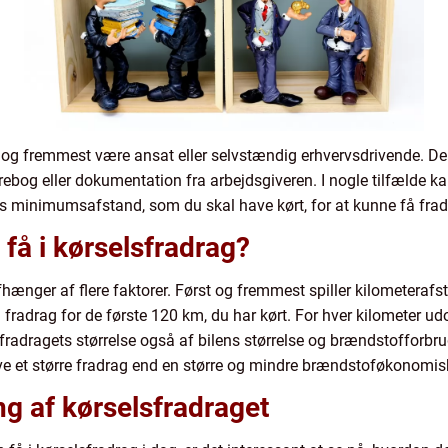
st og fremmest være ansat eller selvstændig erhvervsdrivende. 
rebog eller dokumentation fra arbejdsgiveren. I nogle tilfælde k
is minimumsafstand, som du skal have kørt, for at kunne få frad
få i kørselsfradrag?
fhænger af flere faktorer. Først og fremmest spiller kilometerafst
radrag for de første 120 km, du har kørt. For hver kilometer ud
fradragets størrelse også af bilens størrelse og brændstofforbr
ve et større fradrag end en større og mindre brændstoføkonomisk
g af kørselsfradraget