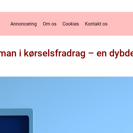
Annoncering
Om os
Cookies
Kontakt os
man i kørselsfradrag – en dyb