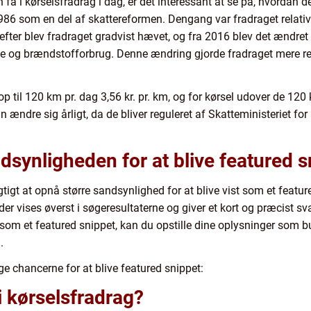
å i kørselsfradrag i dag, er det interessant at se på, hvordan de
1986 som en del af skattereformen. Dengang var fradraget relati
ne efter blev fradraget gradvist hævet, og fra 2016 blev det ændret
se og brændstofforbrug. Denne ændring gjorde fradraget mere ret
op til 120 km pr. dag 3,56 kr. pr. km, og for kørsel udover de 120 
 ændre sig årligt, da de bliver reguleret af Skatteministeriet for 
synligheden for at blive featured s
vigtigt at opnå større sandsynlighed for at blive vist som et featu
 der vises øverst i søgeresultaterne og giver et kort og præcist 
t som et featured snippet, kan du opstille dine oplysninger som b
.
ge chancerne for at blive featured snippet:
 kørselsfradrag?