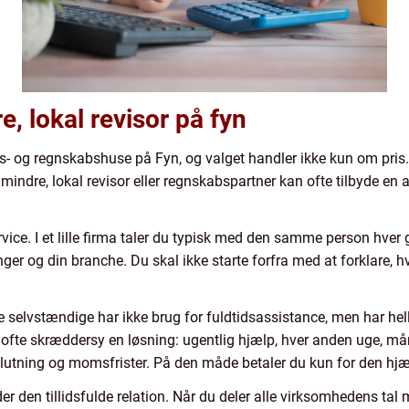
, lokal revisor på fyn
ns- og regnskabshuse på Fyn, og valget handler ikke kun om pri
ndre, lokal revisor eller regnskabspartner kan ofte tilbyde en 
rvice. I et lille firma taler du typisk med den samme person hver 
ger og din branche. Du skal ikke starte forfra med at forklare, h
e selvstændige har ikke brug for fuldtidsassistance, men har helle
 ofte skræddersy en løsning: ugentlig hjælp, hver anden uge, m
utning og momsfrister. På den måde betaler du kun for den hjælp
n tillidsfulde relation. Når du deler alle virksomhedens tal med 