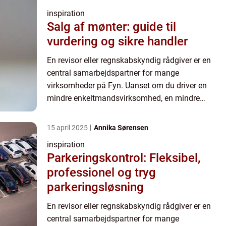
inspiration
Salg af mønter: guide til
vurdering og sikre handler
En revisor eller regnskabskyndig rådgiver er en
central samarbejdspartner for mange
virksomheder på Fyn. Uanset om du driver en
mindre enkeltmandsvirksomhed, en mindre
landbrugsbedrift eller en mellemstor virksomhed,
kan professionel hjælp til regnsk...
15 april 2025
Annika Sørensen
inspiration
Parkeringskontrol: Fleksibel,
professionel og tryg
parkeringsløsning
En revisor eller regnskabskyndig rådgiver er en
central samarbejdspartner for mange