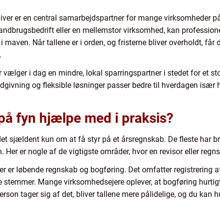
giver er en central samarbejdspartner for mange virksomheder p
dbrugsbedrift eller en mellemstor virksomhed, kan professionel
 i maven. Når tallene er i orden, og fristerne bliver overholdt, få
.
vælger i dag en mindre, lokal sparringspartner i stedet for et sto
dgivning og fleksible løsninger passer bedre til hverdagen især 
på fyn hjælpe med i praksis?
det sjældent kun om at få styr på et årsregnskab. De fleste har 
. Her er nogle af de vigtigste områder, hvor en revisor eller regn
er løbende regnskab og bogføring. Det omfatter registrering af 
e stemmer. Mange virksomhedsejere oplever, at bogføring hurtigt
rson tager sig af det, bliver tallene mere pålidelige, og du kan 