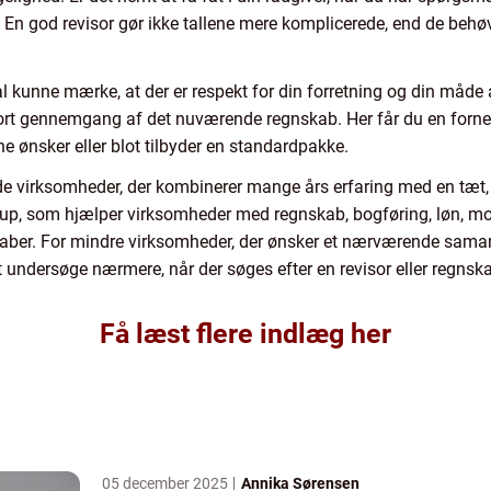
 En god revisor gør ikke tallene mere komplicerede, end de behø
kal kunne mærke, at der er respekt for din forretning og din måde
kort gennemgang af det nuværende regnskab. Her får du en forn
ine ønsker eller blot tilbyder en standardpakke.
ede virksomheder, der kombinerer mange års erfaring med en tæt, 
up, som hjælper virksomheder med regnskab, bogføring, løn, m
ber. For mindre virksomheder, der ønsker et nærværende samarb
undersøge nærmere, når der søges efter en revisor eller regnsk
Få læst flere indlæg her
05 december 2025
Annika Sørensen