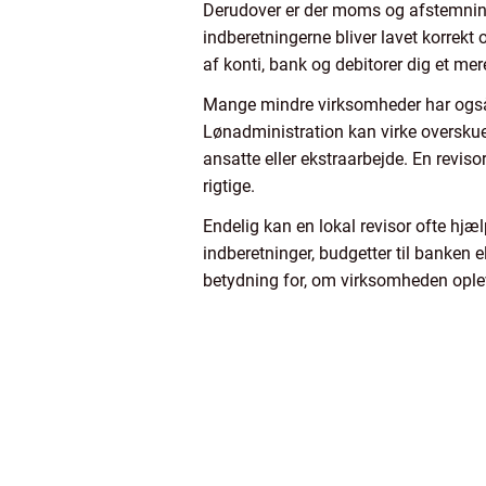
Derudover er der moms og afstemninger
indberetningerne bliver lavet korrekt
af konti, bank og debitorer dig et mere
Mange mindre virksomheder har også b
Lønadministration kan virke overskueli
ansatte eller ekstraarbejde. En revis
rigtige.
Endelig kan en lokal revisor ofte hj
indberetninger, budgetter til banken e
betydning for, om virksomheden ople