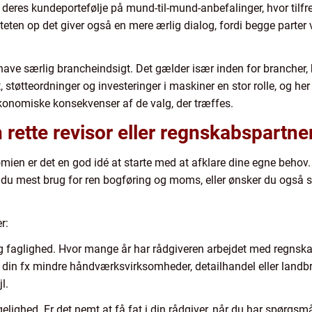
deres kundeportefølje på mund-til-mund-anbefalinger, hvor tilf
iteten op det giver også en mere ærlig dialog, fordi begge parter 
have særlig brancheindsigt. Det gælder især inden for brancher, 
, støtteordninger og investeringer i maskiner en stor rolle, og her 
konomiske konsekvenser af de valg, der træffes.
rette revisor eller regnskabspartne
omien er det en god idé at starte med at afklare dine egne behov.
r du mest brug for ren bogføring og moms, eller ønsker du også 
r:
g og faglighed. Hvor mange år har rådgiveren arbejdet med reg
 din fx mindre håndværksvirksomheder, detailhandel eller landbr
l.
lighed. Er det nemt at få fat i din rådgiver, når du har spørgsmå