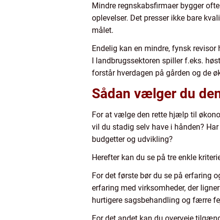
Mindre regnskabsfirmaer bygger ofte 
oplevelser. Det presser ikke bare kval
målet.
Endelig kan en mindre, fynsk revisor 
I landbrugssektoren spiller f.eks. høst
forstår hverdagen på gården og de ø
Sådan vælger du den 
For at vælge den rette hjælp til økon
vil du stadig selv have i hånden? Ha
budgetter og udvikling?
Herefter kan du se på tre enkle kriterie
For det første bør du se på erfarin
erfaring med virksomheder, der ligner
hurtigere sagsbehandling og færre fej
For det andet kan du overveje tilgænge