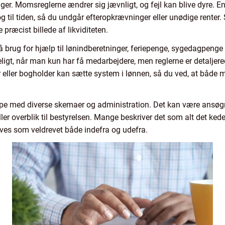
. Momsreglerne ændrer sig jævnligt, og fejl kan blive dyre. En e
 og til tiden, så du undgår efteropkrævninger eller unødige rente
 præcist billede af likviditeten.
rug for hjælp til lønindberetninger, feriepenge, sygedagpenge 
gt, når man kun har få medarbejdere, men reglerne er detaljerede,
or eller bogholder kan sætte system i lønnen, så du ved, at båd
ælpe med diverse skemaer og administration. Det kan være ansøgn
ller overblik til bestyrelsen. Mange beskriver det som alt det ke
ves som veldrevet både indefra og udefra.