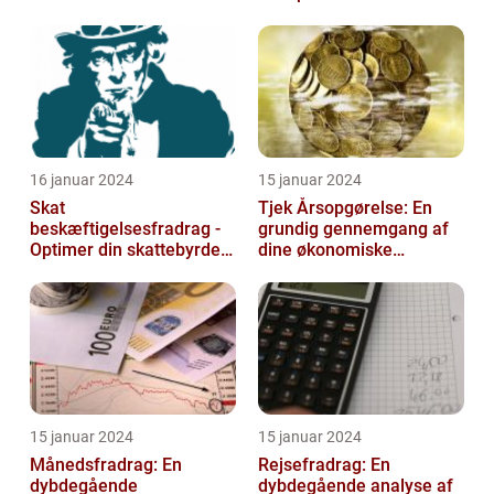
positivt
16 januar 2024
15 januar 2024
Skat
Tjek Årsopgørelse: En
beskæftigelsesfradrag -
grundig gennemgang af
Optimer din skattebyrde
dine økonomiske
og øg din beskæftigelse
oplysninger
15 januar 2024
15 januar 2024
Månedsfradrag: En
Rejsefradrag: En
dybdegående
dybdegående analyse af