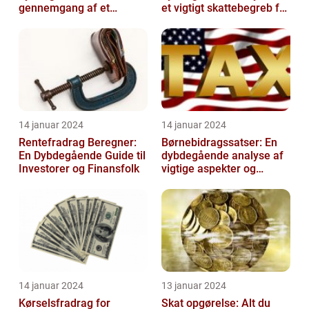
gennemgang af et
et vigtigt skattebegreb for
afgørende element for
investorer og finansfolk
investorer og finansfolk
14 januar 2024
14 januar 2024
Rentefradrag Beregner:
Børnebidragssatser: En
En Dybdegående Guide til
dybdegående analyse af
Investorer og Finansfolk
vigtige aspekter og
historisk udvikling
14 januar 2024
13 januar 2024
Kørselsfradrag for
Skat opgørelse: Alt du