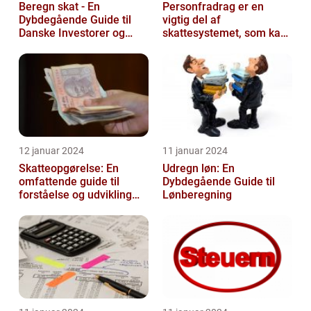
Beregn skat - En
Personfradrag er en
Dybdegående Guide til
vigtig del af
Danske Investorer og
skattesystemet, som kan
Finansfolk
have stor betydning for
den enkelte person...
12 januar 2024
11 januar 2024
Skatteopgørelse: En
Udregn løn: En
omfattende guide til
Dybdegående Guide til
forståelse og udvikling
Lønberegning
gennem tiden