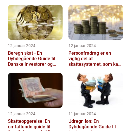
mennesker
velstand
12 januar 2024
12 januar 2024
Beregn skat - En
Personfradrag er en
Dybdegående Guide til
vigtig del af
Danske Investorer og
skattesystemet, som kan
Finansfolk
have stor betydning for
den enkelte person...
12 januar 2024
11 januar 2024
Skatteopgørelse: En
Udregn løn: En
omfattende guide til
Dybdegående Guide til