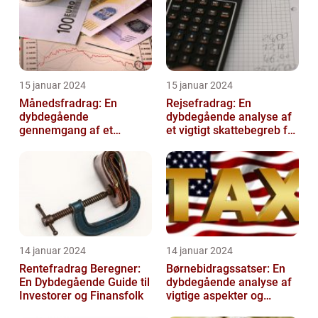
15 januar 2024
15 januar 2024
Månedsfradrag: En
Rejsefradrag: En
dybdegående
dybdegående analyse af
gennemgang af et
et vigtigt skattebegreb for
afgørende element for
investorer og finansfolk
investorer og finansfolk
14 januar 2024
14 januar 2024
Rentefradrag Beregner:
Børnebidragssatser: En
En Dybdegående Guide til
dybdegående analyse af
Investorer og Finansfolk
vigtige aspekter og
historisk udvikling