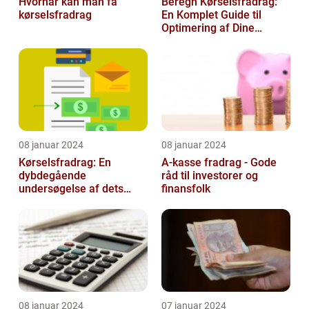
Hvornår kan man få
Beregn Kørselsfradrag:
kørselsfradrag
En Komplet Guide til
Optimering af Dine
Skattefordele
08 januar 2024
08 januar 2024
Kørselsfradrag: En
A-kasse fradrag - Gode
dybdegående
råd til investorer og
undersøgelse af dets
finansfolk
betydning og udvikling
08 januar 2024
07 januar 2024