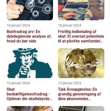
16 januar 2024
16 januar 2024
Bunfradrag arv: En
Frivillig indbetaling af
dybdegående analyse af,
skat: Et overset potentiale
hvad du bør vide
til at påvirke samfundet
positivt
16 januar 2024
15 januar 2024
Skat
Tjek Årsopgørelse: En
beskæftigelsesfradrag -
grundig gennemgang af
Optimer din skattebyrde
dine økonomiske
og øg din beskæftigelse
oplysninger