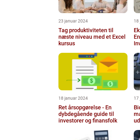
23 januar 2024
18
Tag produktiviteten til
Ek
næste niveau med et Excel
En
kursus
In
18 januar 2024
17
Ret årsopgørelse - En
Bi
dybdegående guide til
ma
investorer og finansfolk
ud
og