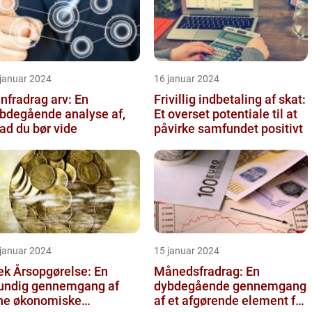
 januar 2024
16 januar 2024
nfradrag arv: En
Frivillig indbetaling af skat:
bdegående analyse af,
Et overset potentiale til at
ad du bør vide
påvirke samfundet positivt
 januar 2024
15 januar 2024
ek Årsopgørelse: En
Månedsfradrag: En
undig gennemgang af
dybdegående gennemgang
ne økonomiske
af et afgørende element for