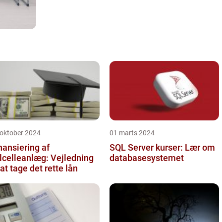
 oktober 2024
01 marts 2024
nansiering af
SQL Server kurser: Lær om
lcelleanlæg: Vejledning
databasesystemet
l at tage det rette lån