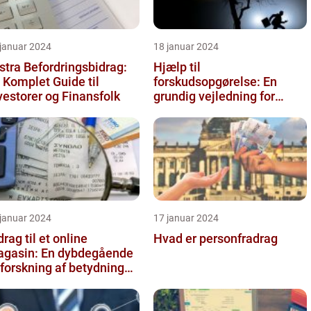
 januar 2024
18 januar 2024
stra Befordringsbidrag:
Hjælp til
 Komplet Guide til
forskudsopgørelse: En
vestorer og Finansfolk
grundig vejledning for
investorer og finansfolk
 januar 2024
17 januar 2024
drag til et online
Hvad er personfradrag
gasin: En dybdegående
forskning af betydningen
 udviklingen over tid