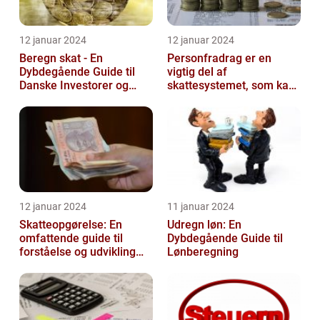
12 januar 2024
12 januar 2024
Beregn skat - En
Personfradrag er en
Dybdegående Guide til
vigtig del af
Danske Investorer og
skattesystemet, som kan
Finansfolk
have stor betydning for
den enkelte person...
12 januar 2024
11 januar 2024
Skatteopgørelse: En
Udregn løn: En
omfattende guide til
Dybdegående Guide til
forståelse og udvikling
Lønberegning
gennem tiden