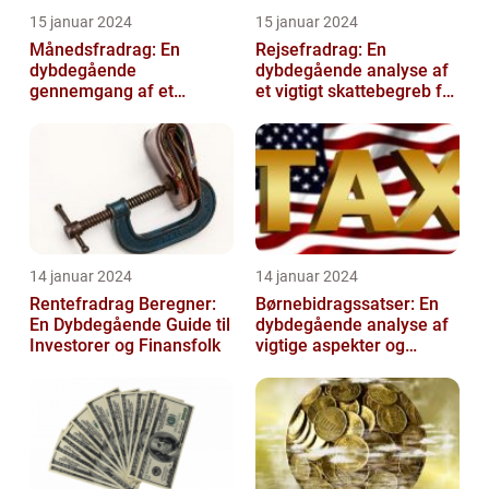
15 januar 2024
15 januar 2024
Månedsfradrag: En
Rejsefradrag: En
dybdegående
dybdegående analyse af
gennemgang af et
et vigtigt skattebegreb for
afgørende element for
investorer og finansfolk
investorer og finansfolk
14 januar 2024
14 januar 2024
Rentefradrag Beregner:
Børnebidragssatser: En
En Dybdegående Guide til
dybdegående analyse af
Investorer og Finansfolk
vigtige aspekter og
historisk udvikling