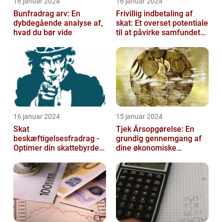
16 januar 2024
16 januar 2024
Bunfradrag arv: En
Frivillig indbetaling af
dybdegående analyse af,
skat: Et overset potentiale
hvad du bør vide
til at påvirke samfundet
positivt
16 januar 2024
15 januar 2024
Skat
Tjek Årsopgørelse: En
beskæftigelsesfradrag -
grundig gennemgang af
Optimer din skattebyrde
dine økonomiske
og øg din beskæftigelse
oplysninger