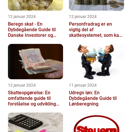
12 januar 2024
12 januar 2024
Beregn skat - En
Personfradrag er en
Dybdegående Guide til
vigtig del af
Danske Investorer og
skattesystemet, som kan
Finansfolk
have stor betydning for
den enkelte person...
12 januar 2024
11 januar 2024
Skatteopgørelse: En
Udregn løn: En
omfattende guide til
Dybdegående Guide til
forståelse og udvikling
Lønberegning
gennem tiden