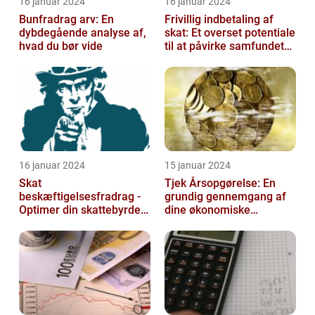
16 januar 2024
16 januar 2024
Bunfradrag arv: En
Frivillig indbetaling af
dybdegående analyse af,
skat: Et overset potentiale
hvad du bør vide
til at påvirke samfundet
positivt
16 januar 2024
15 januar 2024
Skat
Tjek Årsopgørelse: En
beskæftigelsesfradrag -
grundig gennemgang af
Optimer din skattebyrde
dine økonomiske
og øg din beskæftigelse
oplysninger