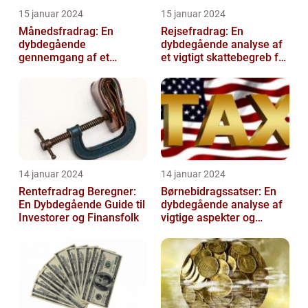
15 januar 2024
15 januar 2024
Månedsfradrag: En
Rejsefradrag: En
dybdegående
dybdegående analyse af
gennemgang af et
et vigtigt skattebegreb for
afgørende element for
investorer og finansfolk
investorer og finansfolk
14 januar 2024
14 januar 2024
Rentefradrag Beregner:
Børnebidragssatser: En
En Dybdegående Guide til
dybdegående analyse af
Investorer og Finansfolk
vigtige aspekter og
historisk udvikling