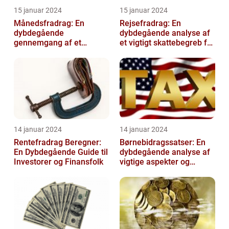
15 januar 2024
15 januar 2024
Månedsfradrag: En
Rejsefradrag: En
dybdegående
dybdegående analyse af
gennemgang af et
et vigtigt skattebegreb for
afgørende element for
investorer og finansfolk
investorer og finansfolk
14 januar 2024
14 januar 2024
Rentefradrag Beregner:
Børnebidragssatser: En
En Dybdegående Guide til
dybdegående analyse af
Investorer og Finansfolk
vigtige aspekter og
historisk udvikling