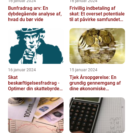
16 januar 2024
16 januar 2024
Bunfradrag arv: En
Frivillig indbetaling af
dybdegående analyse af,
skat: Et overset potentiale
hvad du bør vide
til at påvirke samfundet
positivt
16 januar 2024
15 januar 2024
Skat
Tjek Årsopgørelse: En
beskæftigelsesfradrag -
grundig gennemgang af
Optimer din skattebyrde
dine økonomiske
og øg din beskæftigelse
oplysninger