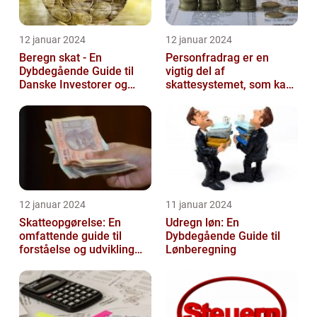
12 januar 2024
12 januar 2024
Beregn skat - En
Personfradrag er en
Dybdegående Guide til
vigtig del af
Danske Investorer og
skattesystemet, som kan
Finansfolk
have stor betydning for
den enkelte person...
12 januar 2024
11 januar 2024
Skatteopgørelse: En
Udregn løn: En
omfattende guide til
Dybdegående Guide til
forståelse og udvikling
Lønberegning
gennem tiden