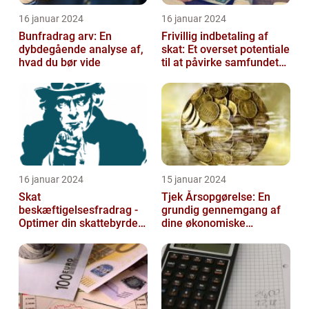
16 januar 2024
16 januar 2024
Bunfradrag arv: En
Frivillig indbetaling af
dybdegående analyse af,
skat: Et overset potentiale
hvad du bør vide
til at påvirke samfundet
positivt
16 januar 2024
15 januar 2024
Skat
Tjek Årsopgørelse: En
beskæftigelsesfradrag -
grundig gennemgang af
Optimer din skattebyrde
dine økonomiske
og øg din beskæftigelse
oplysninger