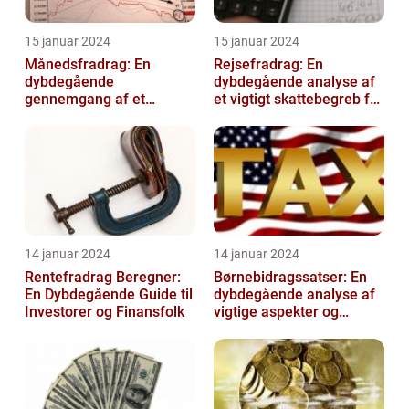
15 januar 2024
15 januar 2024
Månedsfradrag: En
Rejsefradrag: En
dybdegående
dybdegående analyse af
gennemgang af et
et vigtigt skattebegreb for
afgørende element for
investorer og finansfolk
investorer og finansfolk
14 januar 2024
14 januar 2024
Rentefradrag Beregner:
Børnebidragssatser: En
En Dybdegående Guide til
dybdegående analyse af
Investorer og Finansfolk
vigtige aspekter og
historisk udvikling