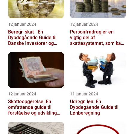
12 januar 2024
12 januar 2024
Beregn skat - En
Personfradrag er en
Dybdegående Guide til
vigtig del af
Danske Investorer og
skattesystemet, som kan
Finansfolk
have stor betydning for
den enkelte person...
12 januar 2024
11 januar 2024
Skatteopgørelse: En
Udregn løn: En
omfattende guide til
Dybdegående Guide til
forståelse og udvikling
Lønberegning
gennem tiden