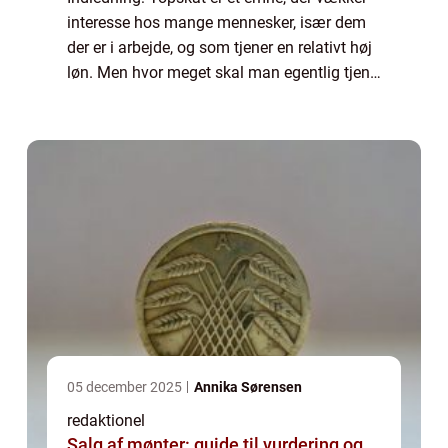
interesse hos mange mennesker, især dem
der er i arbejde, og som tjener en relativt høj
løn. Men hvor meget skal man egentlig tjene
for at betale topskat? Hvad betyder topskat i
praksis, og hvad er vigtigt a...
05 december 2025
Annika Sørensen
redaktionel
Salg af mønter: guide til vurdering og