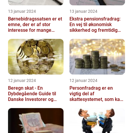
13 januar 2024
13 januar 2024
Børnebidragssatsen er et
Ekstra pensionsfradrag:
emne, der er af stor
En vej til økonomisk
interesse for mange
sikkerhed og fremtidig
mennesker
velstand
12 januar 2024
12 januar 2024
Beregn skat - En
Personfradrag er en
Dybdegående Guide til
vigtig del af
Danske Investorer og
skattesystemet, som kan
Finansfolk
have stor betydning for
den enkelte person...