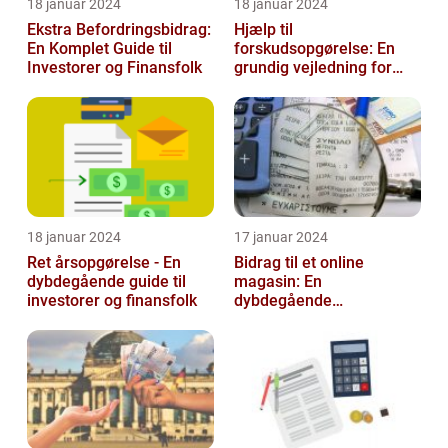
18 januar 2024
18 januar 2024
Ekstra Befordringsbidrag:
Hjælp til
En Komplet Guide til
forskudsopgørelse: En
Investorer og Finansfolk
grundig vejledning for
investorer og finansfolk
18 januar 2024
17 januar 2024
Ret årsopgørelse - En
Bidrag til et online
dybdegående guide til
magasin: En
investorer og finansfolk
dybdegående
udforskning af
betydningen og
udviklingen over tid