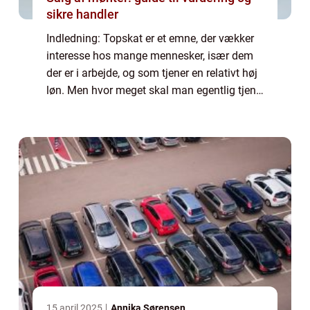
sikre handler
Indledning: Topskat er et emne, der vækker
interesse hos mange mennesker, især dem
der er i arbejde, og som tjener en relativt høj
løn. Men hvor meget skal man egentlig tjene
for at betale topskat? Hvad betyder topskat i
praksis, og hvad er vigtigt a...
15 april 2025
Annika Sørensen