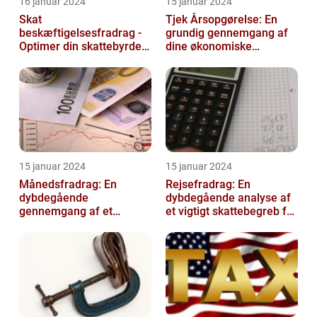
16 januar 2024
15 januar 2024
Skat
Tjek Årsopgørelse: En
beskæftigelsesfradrag -
grundig gennemgang af
Optimer din skattebyrde
dine økonomiske
og øg din beskæftigelse
oplysninger
15 januar 2024
15 januar 2024
Månedsfradrag: En
Rejsefradrag: En
dybdegående
dybdegående analyse af
gennemgang af et
et vigtigt skattebegreb for
afgørende element for
investorer og finansfolk
investorer og finansfolk