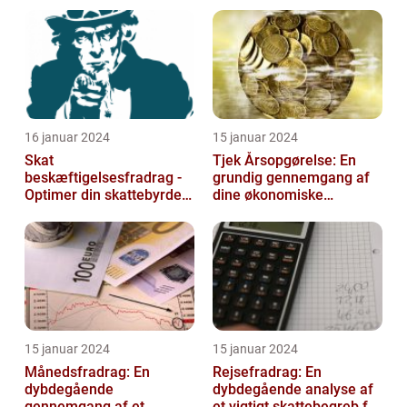
positivt
16 januar 2024
15 januar 2024
Skat
Tjek Årsopgørelse: En
beskæftigelsesfradrag -
grundig gennemgang af
Optimer din skattebyrde
dine økonomiske
og øg din beskæftigelse
oplysninger
15 januar 2024
15 januar 2024
Månedsfradrag: En
Rejsefradrag: En
dybdegående
dybdegående analyse af
gennemgang af et
et vigtigt skattebegreb for