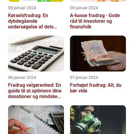
08 januar 2024
08 januar 2024
Kørselsfradrag: En
A-kasse fradrag - Gode
dybdegående
råd til investorer og
undersøgelse af dets
finansfolk
betydning og udvikling
08 januar 2024
07 januar 2024
Fradrag velgørenhed: En
Forhøjet fradrag: Alt, du
guide til at optimere dine
bør vide
donationer og mindske
din skattesats