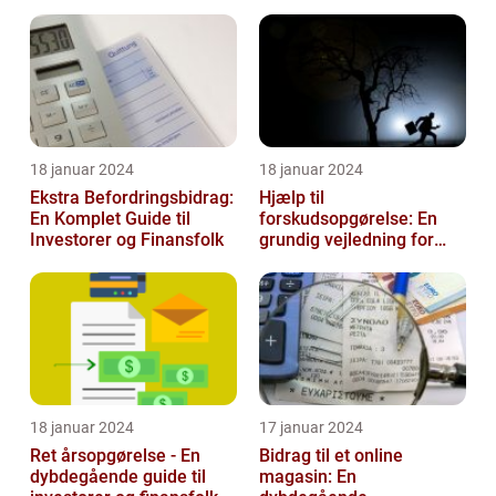
18 januar 2024
18 januar 2024
Ekstra Befordringsbidrag:
Hjælp til
En Komplet Guide til
forskudsopgørelse: En
Investorer og Finansfolk
grundig vejledning for
investorer og finansfolk
18 januar 2024
17 januar 2024
Ret årsopgørelse - En
Bidrag til et online
dybdegående guide til
magasin: En