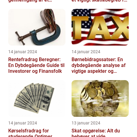
afgørende element for
investorer og finansfolk
investorer og finansfolk
14 januar 2024
14 januar 2024
Rentefradrag Beregner:
Børnebidragssatser: En
En Dybdegående Guide til
dybdegående analyse af
Investorer og Finansfolk
vigtige aspekter og
historisk udvikling
14 januar 2024
13 januar 2024
Kørselsfradrag for
Skat opgørelse: Alt du
studerende Optimer
behøver at vide