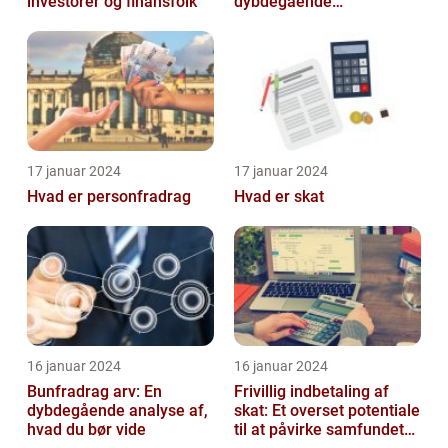
investorer og finansfolk
dybdegående
udforskning af
betydningen og
udviklingen over tid
17 januar 2024
17 januar 2024
Hvad er personfradrag
Hvad er skat
16 januar 2024
16 januar 2024
Bunfradrag arv: En
Frivillig indbetaling af
dybdegående analyse af,
skat: Et overset potentiale
hvad du bør vide
til at påvirke samfundet