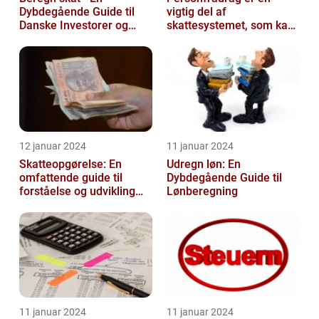
Dybdegående Guide til
vigtig del af
Danske Investorer og
skattesystemet, som kan
Finansfolk
have stor betydning for
den enkelte person...
12 januar 2024
11 januar 2024
Skatteopgørelse: En
Udregn løn: En
omfattende guide til
Dybdegående Guide til
forståelse og udvikling
Lønberegning
gennem tiden
11 januar 2024
11 januar 2024