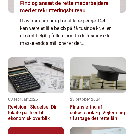
Find og ansæt de rette medarbejdere
med et rekrutteringsbureau
Hvis man har brug for at låne penge. Det
kan være et lille beløb på få tusinde kr. eller
et stort beløb på flere hundrede tusinde eller
måske endda millioner er der
grundlæggende 2 muligheder. At gå i
banken og ansøge eller søge online.
Forskellen er...
03 februar 2025
29 oktober 2024
Revision i Slagelse: Din
Finansiering af
lokale partner til
solcelleanlæg: Vejledning
økonomisk overblik
til at tage det rette lån