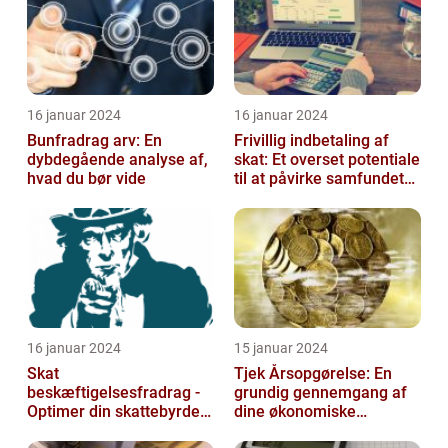
16 januar 2024
16 januar 2024
Bunfradrag arv: En
Frivillig indbetaling af
dybdegående analyse af,
skat: Et overset potentiale
hvad du bør vide
til at påvirke samfundet
positivt
16 januar 2024
15 januar 2024
Skat
Tjek Årsopgørelse: En
beskæftigelsesfradrag -
grundig gennemgang af
Optimer din skattebyrde
dine økonomiske
og øg din beskæftigelse
oplysninger