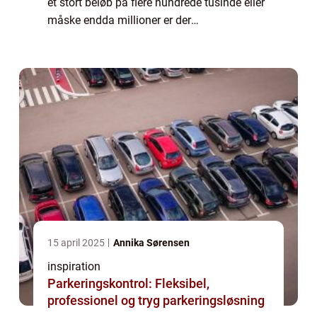
et stort beløb på flere hundrede tusinde eller
måske endda millioner er der
grundlæggende 2 muligheder. At gå i
banken og ansøge eller søge online.
Forskellen er...
15 april 2025
Annika Sørensen
inspiration
Parkeringskontrol: Fleksibel,
professionel og tryg parkeringsløsning