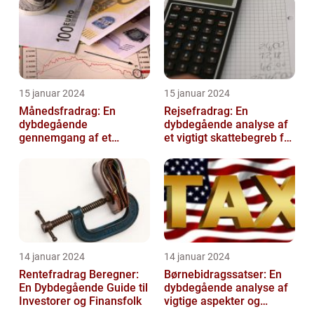
15 januar 2024
15 januar 2024
Månedsfradrag: En
Rejsefradrag: En
dybdegående
dybdegående analyse af
gennemgang af et
et vigtigt skattebegreb for
afgørende element for
investorer og finansfolk
investorer og finansfolk
14 januar 2024
14 januar 2024
Rentefradrag Beregner:
Børnebidragssatser: En
En Dybdegående Guide til
dybdegående analyse af
Investorer og Finansfolk
vigtige aspekter og