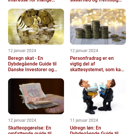
mennesker
velstand
12 januar 2024
12 januar 2024
Beregn skat - En
Personfradrag er en
Dybdegående Guide til
vigtig del af
Danske Investorer og
skattesystemet, som kan
Finansfolk
have stor betydning for
den enkelte person...
12 januar 2024
11 januar 2024
Skatteopgørelse: En
Udregn løn: En
omfattende guide til
Dybdegående Guide til