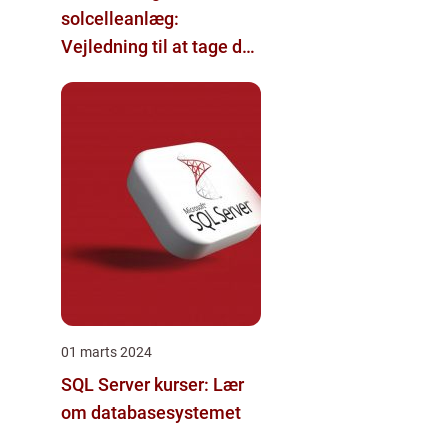
solcelleanlæg:
Vejledning til at tage det
rette lån
01 marts 2024
SQL Server kurser: Lær
om databasesystemet