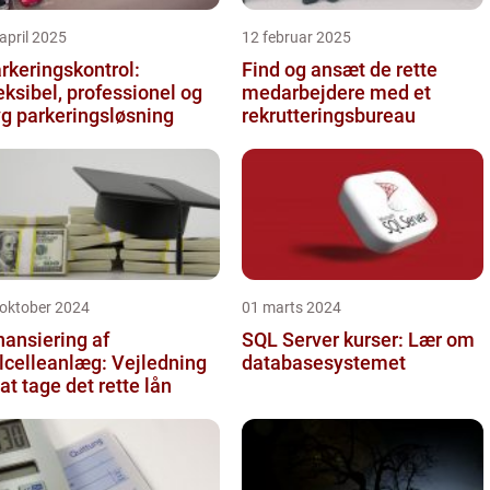
april 2025
12 februar 2025
rkeringskontrol:
Find og ansæt de rette
eksibel, professionel og
medarbejdere med et
yg parkeringsløsning
rekrutteringsbureau
 oktober 2024
01 marts 2024
nansiering af
SQL Server kurser: Lær om
lcelleanlæg: Vejledning
databasesystemet
l at tage det rette lån