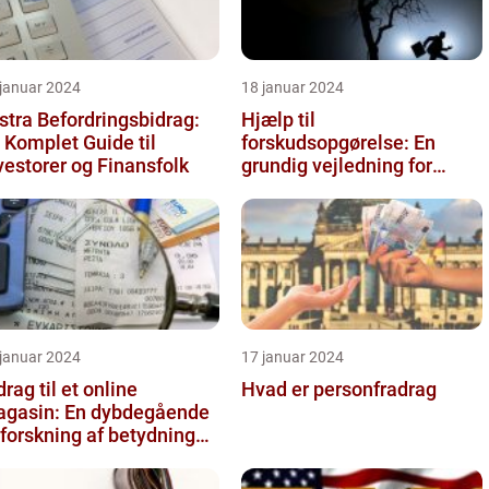
 januar 2024
18 januar 2024
stra Befordringsbidrag:
Hjælp til
 Komplet Guide til
forskudsopgørelse: En
vestorer og Finansfolk
grundig vejledning for
investorer og finansfolk
 januar 2024
17 januar 2024
drag til et online
Hvad er personfradrag
gasin: En dybdegående
forskning af betydningen
 udviklingen over tid