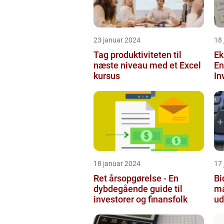
23 januar 2024
18
Tag produktiviteten til
Ek
næste niveau med et Excel
En
kursus
In
18 januar 2024
17
Ret årsopgørelse - En
Bi
dybdegående guide til
ma
investorer og finansfolk
ud
og