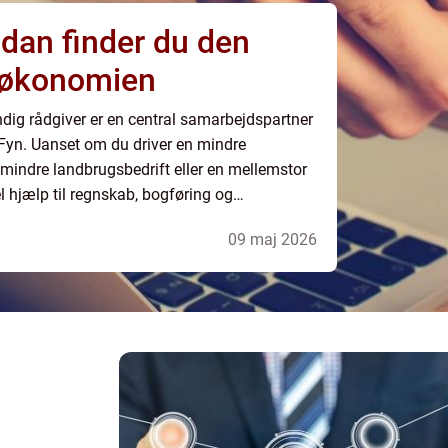
l økonomien
ndig rådgiver er en central samarbejdspartner
Fyn. Uanset om du driver en mindre
indre landbrugsbedrift eller en mellemstor
 hjælp til regnskab, bogføring og
 skabe ro i maven. Når tallene er i orden, og
09 maj 2026