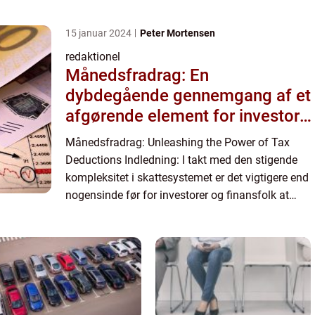
du har indkomst, der ikke er blevet beskattet
korrekt i l...
15 januar 2024
Peter Mortensen
redaktionel
Månedsfradrag: En
dybdegående gennemgang af et
afgørende element for investorer
og finansfolk
Månedsfradrag: Unleashing the Power of Tax
Deductions Indledning: I takt med den stigende
kompleksitet i skattesystemet er det vigtigere end
nogensinde før for investorer og finansfolk at
have et solidt greb om månedsfradrag. Denne
artikel vil give e...