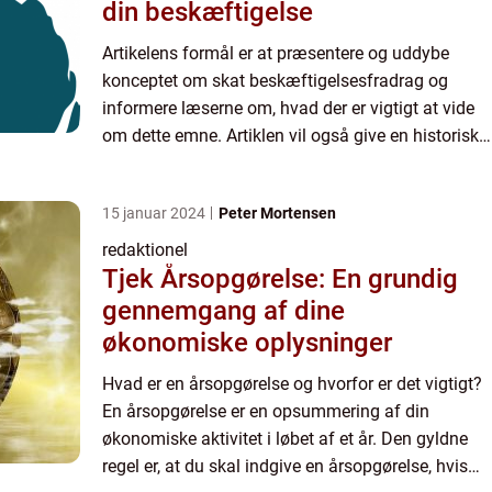
din beskæftigelse
Artikelens formål er at præsentere og uddybe
konceptet om skat beskæftigelsesfradrag og
informere læserne om, hvad der er vigtigt at vide
om dette emne. Artiklen vil også give en historisk
gennemgang af, hvordan skat
beskæftigelsesfradrag har udvikle...
15 januar 2024
Peter Mortensen
redaktionel
Tjek Årsopgørelse: En grundig
gennemgang af dine
økonomiske oplysninger
Hvad er en årsopgørelse og hvorfor er det vigtigt?
En årsopgørelse er en opsummering af din
økonomiske aktivitet i løbet af et år. Den gyldne
regel er, at du skal indgive en årsopgørelse, hvis