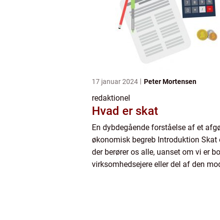
17 januar 2024
Peter Mortensen
redaktionel
Hvad er skat
En dybdegående forståelse af et afg
økonomisk begreb Introduktion Skat e
der berører os alle, uanset om vi er bo
virksomhedsejere eller del af den mo
økonomi. Det er en afgift, som reger
opkræver fra borgerne og virk...