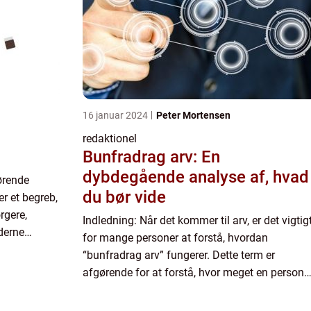
16 januar 2024
Peter Mortensen
redaktionel
Bunfradrag arv: En
dybdegående analyse af, hvad
ørende
du bør vide
r et begreb,
rgere,
Indledning: Når det kommer til arv, er det vigtig
derne
for mange personer at forstå, hvordan
ingen
“bunfradrag arv” fungerer. Dette term er
afgørende for at forstå, hvor meget en person
kan arve uden at skulle betale skat. I denne
artikel vil vi ud...