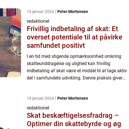
16 januar 2024
Peter Mortensen
redaktionel
Frivillig indbetaling af skat: Et
overset potentiale til at påvirke
samfundet positivt
I en tid med stigende opmærksomhed omkring
skatteunddragelse og ulighed kan frivillig
indbetaling af skat være et middel til at tage aktiv
del i samfundets udvikling. Denne praksis giver
enkeltpersoner og virksomheder mulighed for at
betale mere i sk...
16 januar 2024
Peter Mortensen
redaktionel
Skat beskæftigelsesfradrag –
Optimer din skattebyrde og øg