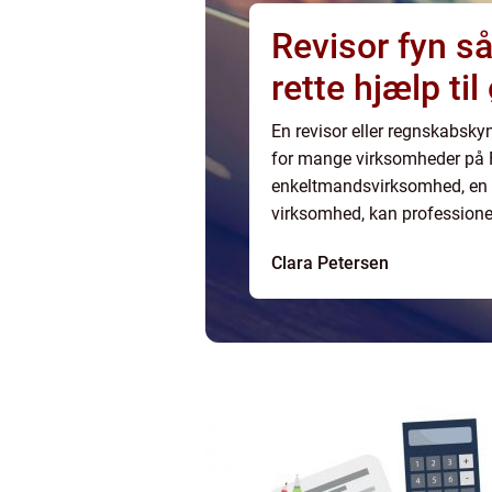
Revisor fyn sådan finder du den
rette hjælp ti
En revisor eller regnskabsky
for mange virksomheder på 
enkeltmandsvirksomhed, en m
virksomhed, kan professionel
administration frigive tid og
Clara Petersen
fristern...