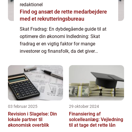
redaktionel
Find og ansæt de rette medarbejdere
med et rekrutteringsbureau
Skat Fradrag: En dybdegående guide til at
optimere din økonomi Indledning: Skat
fradrag er en vigtig faktor for mange
investorer og finansfolk, da det giver
mulighed for at reducere den skattepligtige
indkomst og dermed minimere skattebyrden.
I denne...
03 februar 2025
29 oktober 2024
Revision i Slagelse: Din
Finansiering af
lokale partner til
solcelleanlæg: Vejledning
økonomisk overblik
til at tage det rette lån