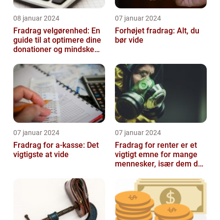
08 januar 2024
07 januar 2024
Fradrag velgørenhed: En
Forhøjet fradrag: Alt, du
guide til at optimere dine
bør vide
donationer og mindske
din skattesats
07 januar 2024
07 januar 2024
Fradrag for a-kasse: Det
Fradrag for renter er et
vigtigste at vide
vigtigt emne for mange
mennesker, især dem der
er interesseret i
finansieri...