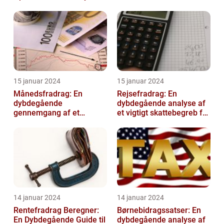
og øg din beskæftigelse
oplysninger
15 januar 2024
15 januar 2024
Månedsfradrag: En
Rejsefradrag: En
dybdegående
dybdegående analyse af
gennemgang af et
et vigtigt skattebegreb for
afgørende element for
investorer og finansfolk
investorer og finansfolk
14 januar 2024
14 januar 2024
Rentefradrag Beregner:
Børnebidragssatser: En
En Dybdegående Guide til
dybdegående analyse af