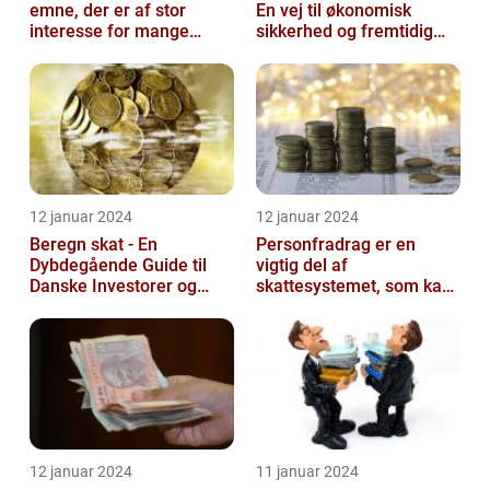
emne, der er af stor
En vej til økonomisk
interesse for mange
sikkerhed og fremtidig
mennesker
velstand
12 januar 2024
12 januar 2024
Beregn skat - En
Personfradrag er en
Dybdegående Guide til
vigtig del af
Danske Investorer og
skattesystemet, som kan
Finansfolk
have stor betydning for
den enkelte person...
12 januar 2024
11 januar 2024