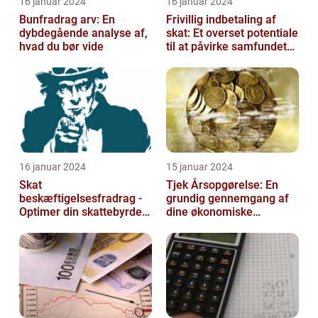
16 januar 2024
16 januar 2024
Bunfradrag arv: En
Frivillig indbetaling af
dybdegående analyse af,
skat: Et overset potentiale
hvad du bør vide
til at påvirke samfundet
positivt
16 januar 2024
15 januar 2024
Skat
Tjek Årsopgørelse: En
beskæftigelsesfradrag -
grundig gennemgang af
Optimer din skattebyrde
dine økonomiske
og øg din beskæftigelse
oplysninger