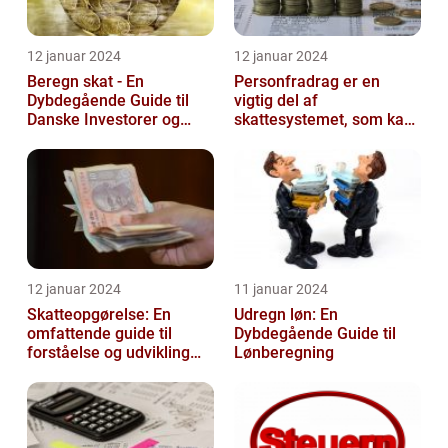
12 januar 2024
12 januar 2024
Beregn skat - En
Personfradrag er en
Dybdegående Guide til
vigtig del af
Danske Investorer og
skattesystemet, som kan
Finansfolk
have stor betydning for
den enkelte person...
12 januar 2024
11 januar 2024
Skatteopgørelse: En
Udregn løn: En
omfattende guide til
Dybdegående Guide til
forståelse og udvikling
Lønberegning
gennem tiden