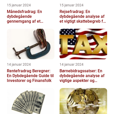
15 januar 2024
15 januar 2024
Månedsfradrag: En
Rejsefradrag: En
dybdegående
dybdegående analyse af
gennemgang af et
et vigtigt skattebegreb for
afgørende element for
investorer og finansfolk
investorer og finansfolk
14 januar 2024
14 januar 2024
Rentefradrag Beregner:
Børnebidragssatser: En
En Dybdegående Guide til
dybdegående analyse af
Investorer og Finansfolk
vigtige aspekter og
historisk udvikling